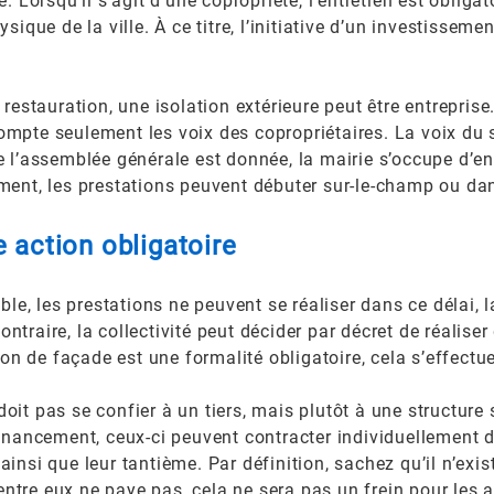
. Lorsqu’il s’agit d’une copropriété, l’entretien est obliga
ique de la ville. À ce titre, l’initiative d’un investissemen
 restauration, une isolation extérieure peut être entreprise
mpte seulement les voix des copropriétaires. La voix du s
e l’assemblée générale est donnée, la mairie s’occupe d’e
ment, les prestations peuvent débuter sur-le-champ ou dan
 action obligatoire
able, les prestations ne peuvent se réaliser dans ce délai,
traire, la collectivité peut décider par décret de réalise
tion de façade est une formalité obligatoire, cela s’effectu
it pas se confier à un tiers, mais plutôt à une structure 
financement, ceux-ci peuvent contracter individuellement
insi que leur tantième. Par définition, sachez qu’il n’exist
’entre eux ne paye pas, cela ne sera pas un frein pour les a