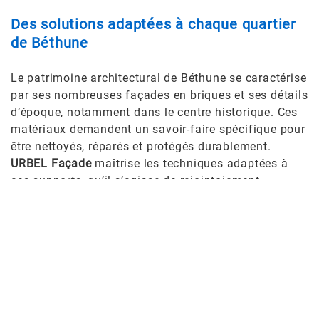
Des solutions adaptées à chaque quartier
de Béthune
Le patrimoine architectural de Béthune se caractérise
par ses nombreuses façades en briques et ses détails
d’époque, notamment dans le centre historique. Ces
matériaux demandent un savoir-faire spécifique pour
être nettoyés, réparés et protégés durablement.
URBEL Façade
maîtrise les techniques adaptées à
ces supports, qu’il s’agisse de rejointoiement,
d’hydrofugation ou de l’application d’enduits de
parement compatibles. Que votre maison soit une
construction traditionnelle en briques ou une bâtisse
plus moderne, nous proposons des solutions qui
respectent son caractère tout en améliorant ses
performances.
Une équipe de professionnels à votre